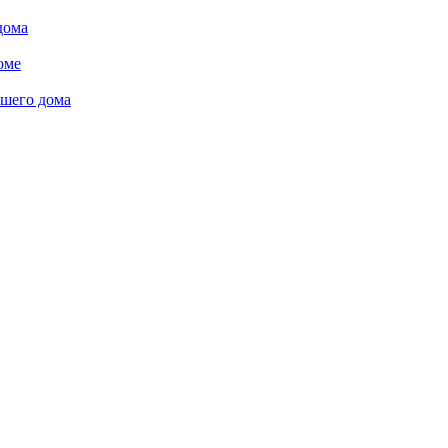
дома
оме
ашего дома