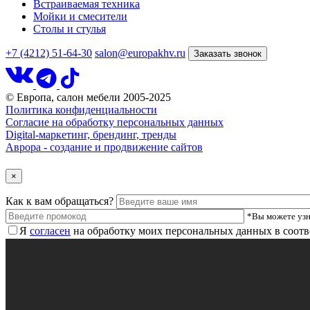
Встраиваемая техника
Мойки и смесители
Столы и стулья
+7 (4212) 51-64-30
salon@europakhv.ru
Заказать звонок
© Европа, салон мебели 2005-2025
Политика конфиденциальности
Согласие на обработку персональных данных
Digital-маркетинг, брендинг, тренды
Аврора - создание и продвижение сайтов
×
Как к вам обращаться?
*Вы можете узн
Я
согласен
на обработку моих персональных данных в соотв