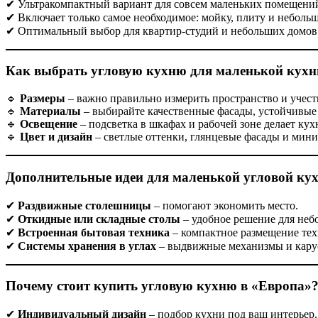
✔ Ультракомпактный вариант для совсем маленьких помещени
✔ Включает только самое необходимое: мойку, плиту и неболь
✔ Оптимальный выбор для квартир-студий и небольших домов
Как выбрать угловую кухню для маленькой кухн
🔹
Размеры
– важно правильно измерить пространство и учес
🔹
Материалы
– выбирайте качественные фасады, устойчивые
🔹
Освещение
– подсветка в шкафах и рабочей зоне делает ку
🔹
Цвет и дизайн
– светлые оттенки, глянцевые фасады и мин
Дополнительные идеи для маленькой угловой ку
✔
Раздвижные столешницы
– помогают экономить место.
✔
Откидные или складные столы
– удобное решение для не
✔
Встроенная бытовая техника
– компактное размещение тех
✔
Системы хранения в углах
– выдвижные механизмы и карус
Почему стоит купить угловую кухню в «Европа»
✔
Индивидуальный дизайн
– подбор кухни под ваш интерьер.