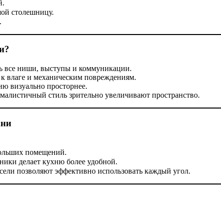
й.
шой столешницу.
.
и?
ть все ниши, выступы и коммуникации.
 к влаге и механическим повреждениям.
хню визуально просторнее.
ималистичный стиль зрительно увеличивают пространство.
хни
больших помещений.
ники делает кухню более удобной.
ели позволяют эффективно использовать каждый угол.
?