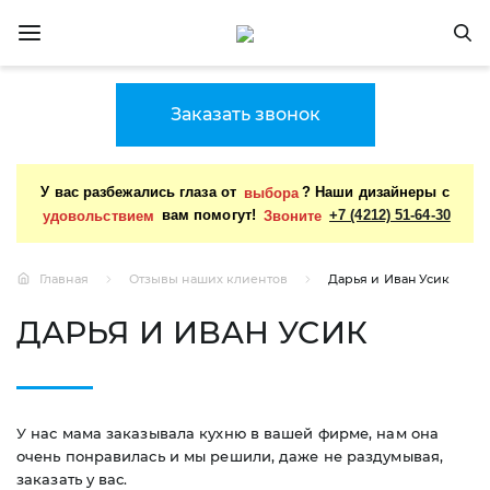
Заказать звонок
У вас разбежались глаза от
выбора
? Наши дизайнеры с
удовольствием
вам помогут!
Звоните
+7 (4212) 51-64-30
Главная
Отзывы наших клиентов
Дарья и Иван Усик
ДАРЬЯ И ИВАН УСИК
У нас мама заказывала кухню в вашей фирме, нам она
очень понравилась и мы решили, даже не раздумывая,
заказать у вас.